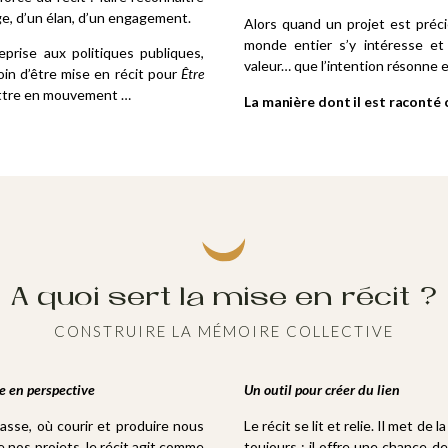
ge, d’un élan, d’un engagement.
Alors quand un projet est préci
monde entier s’y intéresse et
prise aux politiques publiques,
valeur… que l’intention résonne et
oin d’être mise en récit pour
Être
mettre en mouvement …
La manière dont il est raconté
A quoi sert la mise en récit ?
CONSTRUIRE LA MÉMOIRE COLLECTIVE
e en perspective
Un outil pour créer du lien
asse, où courir et produire nous
Le récit se lit et relie. Il met de 
nos projets, le récit agit comme
toujours ; il offre une chance d