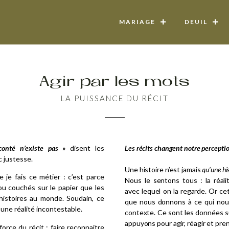
MARIAGE
DEUIL
Agir par les mots
LA PUISSANCE DU RÉCIT
conté n’existe pas »
disent les
Les récits changent notre percept
c justesse.
Une histoire n’est jamais
qu’une his
e je fais ce métier : c’est parce
Nous le sentons tous : la réali
ou couchés sur le papier que les
avec lequel on la regarde. Or cet
histoires au monde. Soudain, ce
que nous donnons à ce qui nou
une réalité incontestable.
contexte. Ce sont les données s
appuyons pour agir, réagir et pre
 force du récit : faire reconnaitre