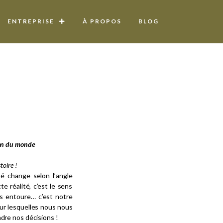
ENTREPRISE
À PROPOS
BLOG
ion du monde
toire !
té change selon l’angle
te réalité, c’est le sens
s entoure… c’est notre
ur lesquelles nous nous
ndre nos décisions !