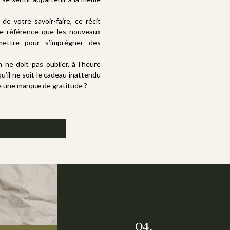
 de votre savoir-faire, ce récit
de référence que les nouveaux
mettre pour s’imprégner des
 ne doit pas oublier, à l’heure
u’il ne soit le cadeau inattendu
 une marque de gratitude ?
A l’arrivée, un texte au service de vos
ambitions. Un récit sincère et sensé qui révèle
04.