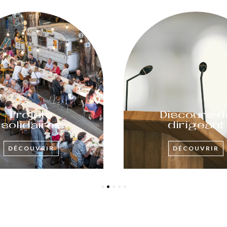
Projets
Discours d
solidaires
dirigeant
DÉCOUVRIR
DÉCOUVRIR
1
2
3
4
5