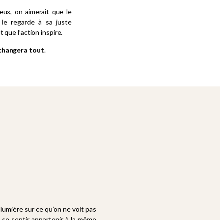
eux, on aimerait que le
 le regarde à sa juste
 que l’action inspire.
 changera tout
.
la lumière sur ce qu’on ne voit pas
e se sentir appartenir à la même