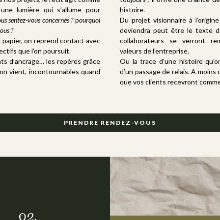
, une lumière qui s’allume pour
histoire.
ous sentez-vous concernés ?
p
ourquoi
Du projet visionnaire à l’origine
vous ?
deviendra peut être le texte 
e papier, on reprend
contact avec
collaborateurs se verront re
ctifs que l’on poursuit.
valeurs de l’entreprise.
ints d’ancrage… les repères grâce
Ou la trace d’une histoire qu’on
’on vient, incontournables quand
d’un passage de relais. A moins q
que vos clients recevront comme
PRENDRE RENDEZ-VOUS
onnes questions et tendre une
ntive seront des clés précieuses
02.