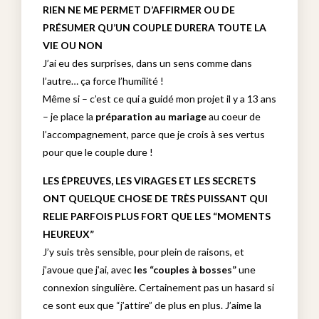
RIEN NE ME PERMET D’AFFIRMER OU DE
PRÉSUMER QU’UN COUPLE DURERA TOUTE LA
VIE OU NON
J’ai eu des surprises, dans un sens comme dans
l’autre… ça force l’humilité !
Même si – c’est ce qui a guidé mon projet il y a 13 ans
– je place la
préparation au mariage
au coeur de
l’accompagnement, parce que je crois à ses vertus
pour que le couple dure !
LES ÉPREUVES, LES VIRAGES ET LES SECRETS
ONT QUELQUE CHOSE DE TRÈS PUISSANT QUI
RELIE PARFOIS PLUS FORT QUE LES “MOMENTS
HEUREUX”
J’y suis très sensible, pour plein de raisons, et
j’avoue que j’ai, avec
les “couples à bosses”
une
connexion singulière. Certainement pas un hasard si
ce sont eux que “j’attire” de plus en plus. J’aime la