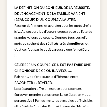
LA DÉFINITION DU BONHEUR, DE LA RÉUSSITE,
DE L’ENGAGEMENT, DE LA FAMILLE VARIENT
(BEAUCOUP) D’UN COUPLE À L’AUTRE.
Passion définitions, et aversion pour les mots tiroirs
ici … Au secours les discours creux à base de liste de
grandes valeurs du couple. Derrière tous ces jolis
mots se cachent des
réalités très singulières
, et
c’est ce n’est pas le petit Larousse que l’on célèbre
!!
CÉLÉBRER UN COUPLE, CE N’EST PAS FAIRE UNE
CHRONIQUE DE CE QU’IL A VÉCU ….
Bah non… et c’est toute la différence entre
RACONTER et RÉVÉLER.
La préparation offre un espace pour raconter,
éprouver, prendre conscience. La célébration met en
perspective ! Par les mots, les symboles et l’invisible,
elle révèle la force des liens et le sens de l’histoire…